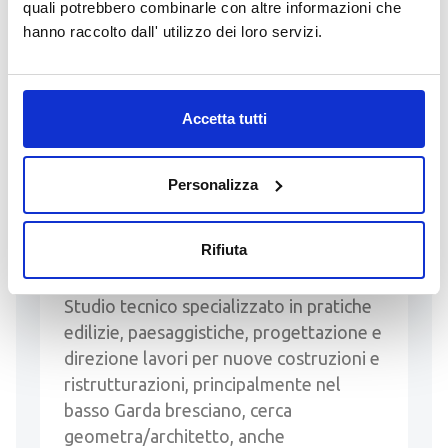
quali potrebbero combinarle con altre informazioni che
hanno raccolto dall' utilizzo dei loro servizi.
16 Giugno 2026
GEOMETRA/ARCHITETTO
Accetta tutti
PRESSO STUDIO TECNICO
Personalizza
Inserito da MICHELE GEOMETRA
MUTTI
contatti:
geometramutti@gmail.com
-
Rifiuta
+393318141088
Studio tecnico specializzato in pratiche
edilizie, paesaggistiche, progettazione e
direzione lavori per nuove costruzioni e
ristrutturazioni, principalmente nel
basso Garda bresciano, cerca
geometra/architetto, anche