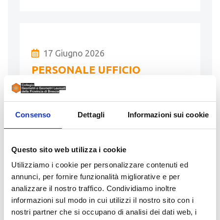
17 Giugno 2026
PERSONALE UFFICIO
Inserito da RANGHETTI ART PROGET
SRL
Consenso
Dettagli
Informazioni sui cookie
contatti:
info@ranghettiartproget.it
Opportunità di Lavoro Ranghetti Art
Proget Srl amplia il proprio organico e
Questo sito web utilizza i cookie
ricerca una persona da inserire in ufficio.
Utilizziamo i cookie per personalizzare contenuti ed
Per conoscere tutti i dettagli della …
annunci, per fornire funzionalità migliorative e per
analizzare il nostro traffico. Condividiamo inoltre
LEGGI
informazioni sul modo in cui utilizzi il nostro sito con i
nostri partner che si occupano di analisi dei dati web, i