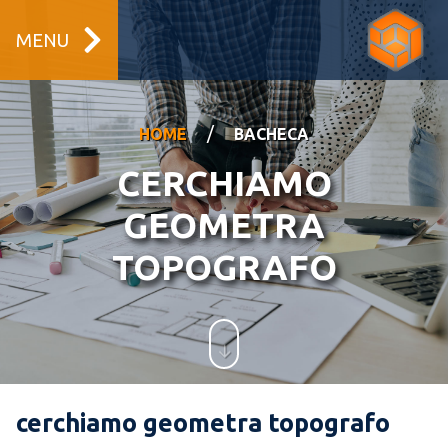
MENU
/
HOME
BACHECA
CERCHIAMO
GEOMETRA
TOPOGRAFO
cerchiamo geometra topografo