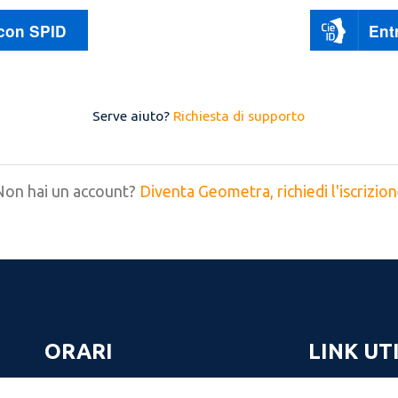
 con SPID
Ent
Serve aiuto?
Richiesta di supporto
Non hai un account?
Diventa Geometra, richiedi l'iscrizio
ORARI
LINK UTI
Lunedì 09.00-12.00
Il collegio