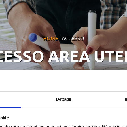
HOME
| ACCESSO
CESSO AREA UTE
Dettagli
ookie
nalizzare contenuti ed annunci, per fornire funzionalità migliorati