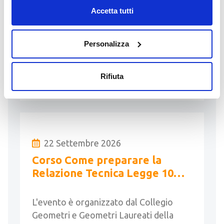
geometri
L'evento è organizzato dal Collegio
Accetta tutti
Geometri e Geometri Laureati della
provincia di Brescia ai geometri
partecipanti verranno rilasciati 2 CFP
Personalizza
solo con il 100% della …
Rifiuta
LEGGI
22 Settembre 2026
Corso Come preparare la
Relazione Tecnica Legge 10
(18h)
L'evento è organizzato dal Collegio
Geometri e Geometri Laureati della