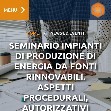
MENU
/
HOME
NEWS ED EVENTI
SEMINARIO IMPIANTI
DI PRODUZIONE DI
ENERGIA DA FONTI
RINNOVABILI.
ASPETTI
PROCEDURALI,
AUTORIZZATIVI