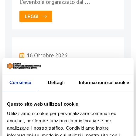
L'evento è organizzato dal …
LEGGI
16 Ottobre 2026
Corso IL CTU OGGI Ruolo,
funzioni e attività alla luce
della riforma Cartabia (16h)
Consenso
Dettagli
Informazioni sui cookie
L'evento è organizzato dal Collegio
Geometri e Geometri Laureati della
Questo sito web utilizza i cookie
provincia di Brescia e patrocinato dagli
Utilizziamo i cookie per personalizzare contenuti ed
Architetti Paesaggisti Pianificatori e
annunci, per fornire funzionalità migliorative e per
Conservatori della Provincia di Brescia,
analizzare il nostro traffico. Condividiamo inoltre
…
informazioni sul modo in cui utilizzi il nostro sito con i