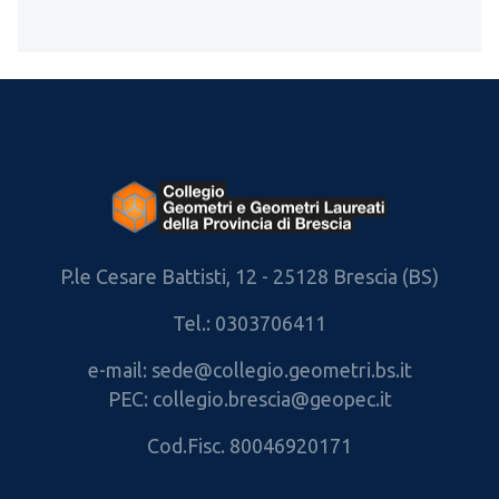
P.le Cesare Battisti, 12 - 25128 Brescia (BS)
Tel.: 0303706411
e-mail: sede@collegio.geometri.bs.it
PEC: collegio.brescia@geopec.it
Cod.Fisc. 80046920171