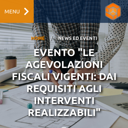
MENU
/
HOME
NEWS ED EVENTI
EVENTO "LE
AGEVOLAZIONI
FISCALI VIGENTI: DAI
REQUISITI AGLI
INTERVENTI
REALIZZABILI"