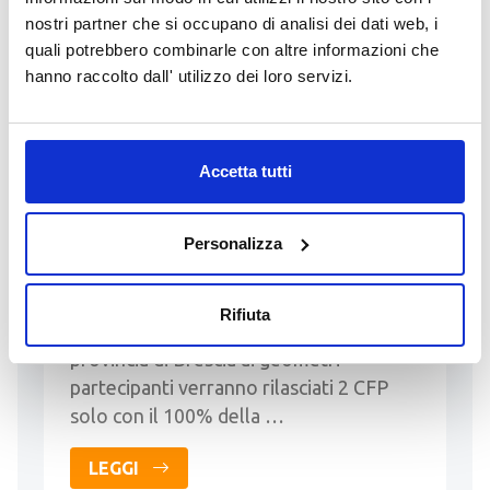
nostri partner che si occupano di analisi dei dati web, i
LEGGI
quali potrebbero combinarle con altre informazioni che
hanno raccolto dall' utilizzo dei loro servizi.
08 Ottobre 2026
Accetta tutti
Corso Deontologico
l’ordinamento e il codice di
Personalizza
deontologia professionale dei
geometri
L'evento è organizzato dal Collegio
Rifiuta
Geometri e Geometri Laureati della
provincia di Brescia ai geometri
partecipanti verranno rilasciati 2 CFP
solo con il 100% della …
LEGGI