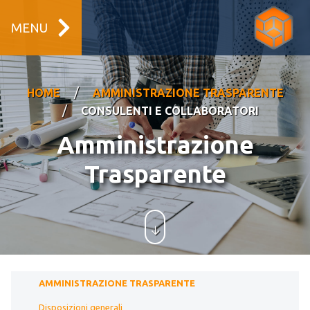
MENU
/
HOME
AMMINISTRAZIONE TRASPARENTE
/
CONSULENTI E COLLABORATORI
Amministrazione
Trasparente
AMMINISTRAZIONE TRASPARENTE
Disposizioni generali