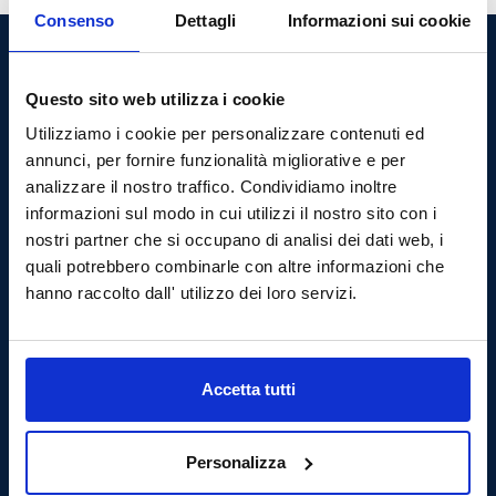
Consenso
Dettagli
Informazioni sui cookie
Questo sito web utilizza i cookie
Utilizziamo i cookie per personalizzare contenuti ed
annunci, per fornire funzionalità migliorative e per
analizzare il nostro traffico. Condividiamo inoltre
P.le Cesare Battisti, 12 - 25128 Brescia (BS)
informazioni sul modo in cui utilizzi il nostro sito con i
nostri partner che si occupano di analisi dei dati web, i
Tel.: 0303706411
quali potrebbero combinarle con altre informazioni che
hanno raccolto dall' utilizzo dei loro servizi.
e-mail: sede@collegio.geometri.bs.it
PEC: collegio.brescia@geopec.it
Cod.Fisc. 80046920171
Accetta tutti
Personalizza