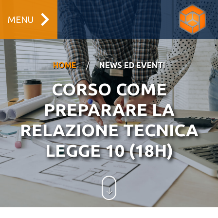
MENU
/
HOME
NEWS ED EVENTI
CORSO COME
PREPARARE LA
RELAZIONE TECNICA
LEGGE 10 (18H)