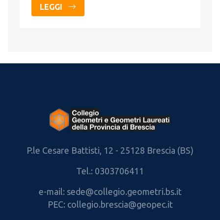
LEGGI
P.le Cesare Battisti, 12 - 25128 Brescia (BS)
Tel.: 0303706411
e-mail: sede@collegio.geometri.bs.it
PEC: collegio.brescia@geopec.it