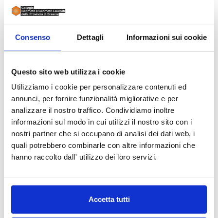
Conservatori della Provincia di Brescia,
…
Consenso
Dettagli
Informazioni sui cookie
LEGGI
Questo sito web utilizza i cookie
Utilizziamo i cookie per personalizzare contenuti ed
annunci, per fornire funzionalità migliorative e per
08 Ottobre 2026
analizzare il nostro traffico. Condividiamo inoltre
Corso Deontologico
informazioni sul modo in cui utilizzi il nostro sito con i
l’ordinamento e il codice di
nostri partner che si occupano di analisi dei dati web, i
quali potrebbero combinarle con altre informazioni che
deontologia professionale dei
hanno raccolto dall' utilizzo dei loro servizi.
geometri
L'evento è organizzato dal Collegio
Geometri e Geometri Laureati della
provincia di Brescia ai geometri
Accetta tutti
partecipanti verranno rilasciati 2 CFP
solo con il 100% della …