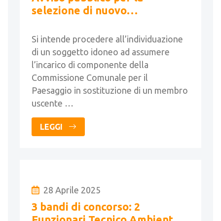
selezione di nuovo
componente la Commissione
per il paesaggio
Si intende procedere all’individuazione
di un soggetto idoneo ad assumere
l’incarico di componente della
Commissione Comunale per il
Paesaggio in sostituzione di un membro
uscente …
LEGGI
28 Aprile 2025
3 bandi di concorso: 2
Funzionari Tecnico Ambientali,