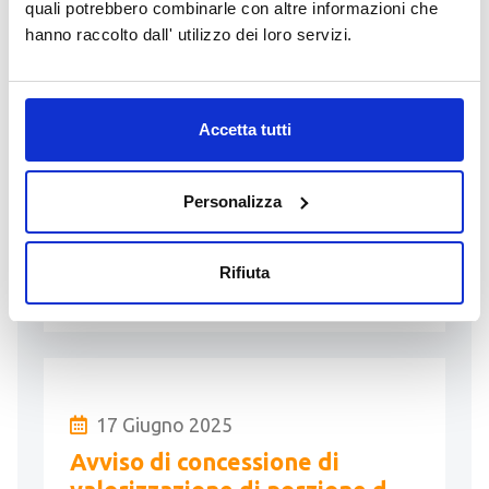
quali potrebbero combinarle con altre informazioni che
Elenco di professionisti
hanno raccolto dall' utilizzo dei loro servizi.
disponibili per l’accertamento
dei requisiti di idoneità
alloggiativa
Elenco di professionisti disponibili per
Accetta tutti
l’accertamento dei requisiti di idoneità
alloggiativa ai sensi del D.Lgs. n.
Personalizza
286/1998 (Testo unico delle
disposizioni concernenti la …
Rifiuta
LEGGI
17 Giugno 2025
Avviso di concessione di