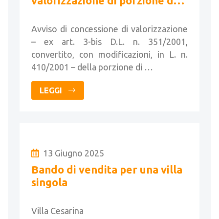
valorizzazione di porzione del
“Palazzo ex Elvetico o del
Senato”
Avviso di concessione di valorizzazione
– ex art. 3-bis D.L. n. 351/2001,
convertito, con modificazioni, in L. n.
410/2001 – della porzione di …
LEGGI
13 Giugno 2025
Bando di vendita per una villa
singola
Villa Cesarina