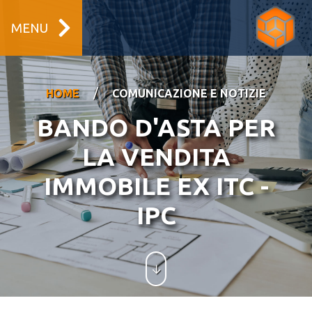
MENU
/
HOME
COMUNICAZIONE E NOTIZIE
BANDO D'ASTA PER
LA VENDITA
IMMOBILE EX ITC -
IPC