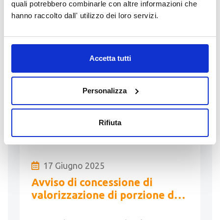
quali potrebbero combinarle con altre informazioni che
dei requisiti di idoneità
hanno raccolto dall' utilizzo dei loro servizi.
alloggiativa
Elenco di professionisti disponibili per
l’accertamento dei requisiti di idoneità
alloggiativa ai sensi del D.Lgs. n.
Accetta tutti
286/1998 (Testo unico delle
disposizioni concernenti la …
Personalizza
LEGGI
Rifiuta
17 Giugno 2025
Avviso di concessione di
valorizzazione di porzione del
“Palazzo ex Elvetico o del