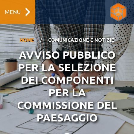
MENU
/
HOME
COMUNICAZIONE E NOTIZIE
AVVISO PUBBLICO
PER LA SELEZIONE
DEI COMPONENTI
PER LA
COMMISSIONE DEL
PAESAGGIO