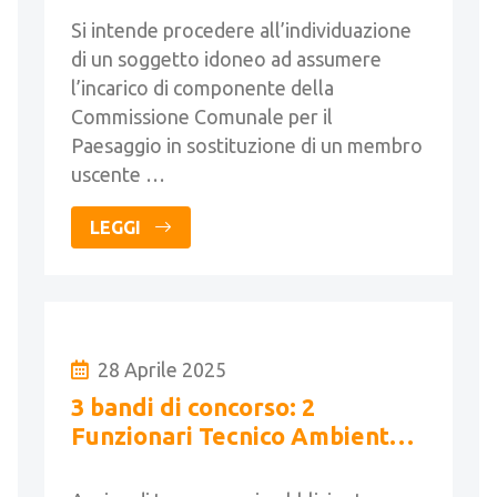
per il paesaggio
Si intende procedere all’individuazione
di un soggetto idoneo ad assumere
l’incarico di componente della
Commissione Comunale per il
Paesaggio in sostituzione di un membro
uscente …
LEGGI
28 Aprile 2025
3 bandi di concorso: 2
Funzionari Tecnico Ambientali,
1 Funzionario Tecnico e 1
Istruttore Tecnico