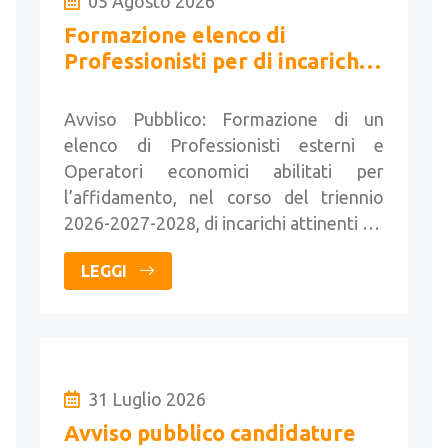
05 Agosto 2026
Formazione elenco di
Professionisti per di incarichi
attinenti all'architettura e
all'ingegneria
Avviso Pubblico: Formazione di un
elenco di Professionisti esterni e
Operatori economici abilitati per
l’affidamento, nel corso del triennio
2026-2027-2028, di incarichi attinenti …
LEGGI
31 Luglio 2026
Avviso pubblico candidature