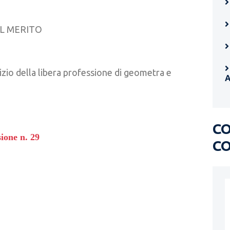
EL MERITO
cizio della libera professione di geometra e
C
one n. 29
C