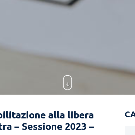
litazione alla libera
C
ra – Sessione 2023 –