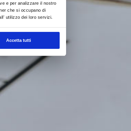
ve e per analizzare il nostro
rtner che si occupano di
' utilizzo dei loro servizi.
Accetta tutti