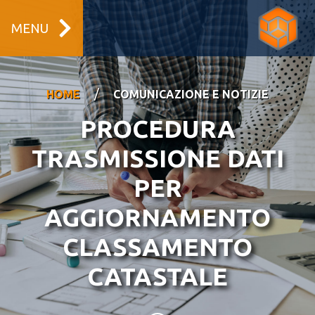
MENU
/
HOME
COMUNICAZIONE E NOTIZIE
PROCEDURA
TRASMISSIONE DATI
PER
AGGIORNAMENTO
CLASSAMENTO
CATASTALE