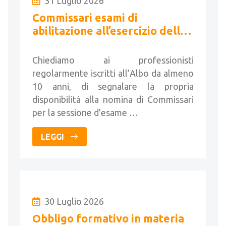
31 Luglio 2026
Commissari esami di
abilitazione all’esercizio della
libera professione di geometri
- Sessione 2026
Chiediamo ai professionisti
regolarmente iscritti all’Albo da almeno
10 anni, di segnalare la propria
disponibilità alla nomina di Commissari
per la sessione d’esame …
LEGGI
30 Luglio 2026
Obbligo formativo in materia