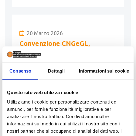
20 Marzo 2026
Convenzione CNGeGL,
Federbalneari e FIABA
Comunicazione sottoscrizione Accorso
Consenso
Dettagli
Informazioni sui cookie
tra CNGeGL, Federbalneari e FIABA per
il rinnovo concessioni per le attività di
struttura balneare
Questo sito web utilizza i cookie
Utilizziamo i cookie per personalizzare contenuti ed
LEGGI
annunci, per fornire funzionalità migliorative e per
analizzare il nostro traffico. Condividiamo inoltre
informazioni sul modo in cui utilizzi il nostro sito con i
nostri partner che si occupano di analisi dei dati web, i