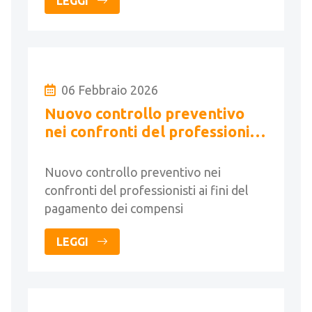
LEGGI
06 Febbraio 2026
Nuovo controllo preventivo
nei confronti del professionisti
ai fini del pagamento dei
compensi
Nuovo controllo preventivo nei
confronti del professionisti ai fini del
pagamento dei compensi
LEGGI