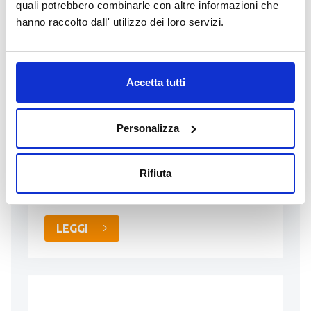
quali potrebbero combinarle con altre informazioni che
hanno raccolto dall' utilizzo dei loro servizi.
20 Marzo 2026
Nuova cartografia catastale
Comune di Ospitaletto
Accetta tutti
Entrata in Conservazione della nuova
cartografia catastale a seguito di
Personalizza
verificazione straordinaria per il
riordino catastale limitatamente alla
Rifiuta
componente delle strade pubbliche non
…
LEGGI