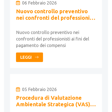
06 Febbraio 2026
Nuovo controllo preventivo
nei confronti del professionisti
ai fini del pagamento dei
compensi
Nuovo controllo preventivo nei
confronti del professionisti ai fini del
pagamento dei compensi
LEGGI
05 Febbraio 2026
Procedura di Valutazione
Ambientale Strategica (VAS) -
Conferenza di Valutazione e