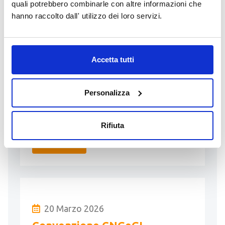
quali potrebbero combinarle con altre informazioni che
Nuova cartografia catastale
hanno raccolto dall' utilizzo dei loro servizi.
Comune di Ospitaletto
Entrata in Conservazione della nuova
Accetta tutti
cartografia catastale a seguito di
verificazione straordinaria per il
Personalizza
riordino catastale limitatamente alla
componente delle strade pubbliche non
…
Rifiuta
LEGGI
20 Marzo 2026