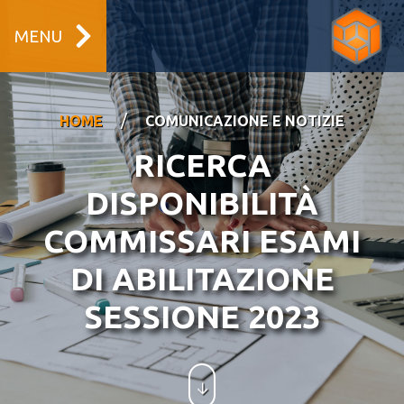
MENU
/
HOME
COMUNICAZIONE E NOTIZIE
RICERCA
DISPONIBILITÀ
COMMISSARI ESAMI
DI ABILITAZIONE
SESSIONE 2023