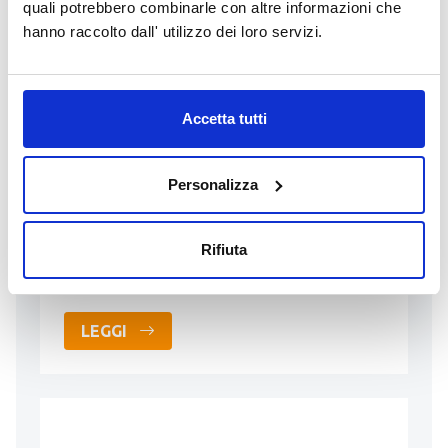
quali potrebbero combinarle con altre informazioni che
hanno raccolto dall' utilizzo dei loro servizi.
20 Marzo 2026
Nuova cartografia catastale
Comune di Ospitaletto
Accetta tutti
Entrata in Conservazione della nuova
cartografia catastale a seguito di
Personalizza
verificazione straordinaria per il
riordino catastale limitatamente alla
Rifiuta
componente delle strade pubbliche non
…
LEGGI