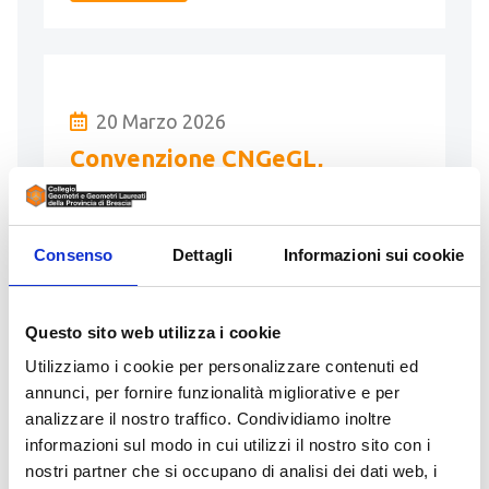
20 Marzo 2026
Convenzione CNGeGL,
Federbalneari e FIABA
Comunicazione sottoscrizione Accorso
Consenso
Dettagli
Informazioni sui cookie
tra CNGeGL, Federbalneari e FIABA per
il rinnovo concessioni per le attività di
Questo sito web utilizza i cookie
struttura balneare
Utilizziamo i cookie per personalizzare contenuti ed
LEGGI
annunci, per fornire funzionalità migliorative e per
analizzare il nostro traffico. Condividiamo inoltre
informazioni sul modo in cui utilizzi il nostro sito con i
nostri partner che si occupano di analisi dei dati web, i