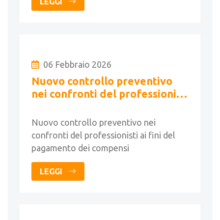
LEGGI
06 Febbraio 2026
Nuovo controllo preventivo
nei confronti del professionisti
ai fini del pagamento dei
compensi
Nuovo controllo preventivo nei
confronti del professionisti ai fini del
pagamento dei compensi
LEGGI