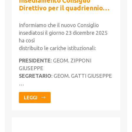
Insediamento Consiglio
Direttivo per il quadriennio
2025-2029 e assegnazione
cariche istituzionali
Informiamo che il nuovo Consiglio
insediatosi il giorno 23 dicembre 2025
ha così
distribuito le cariche istituzionali:
PRESIDENTE
: GEOM. ZIPPONI
GIUSEPPE
SEGRETARIO
: GEOM. GATTI GIUSEPPE
…
LEGGI