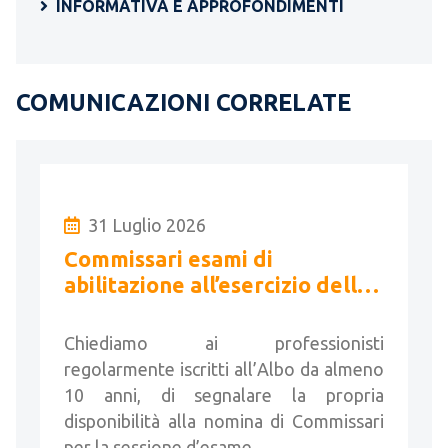
INFORMATIVA E APPROFONDIMENTI
COMUNICAZIONI CORRELATE
31 Luglio 2026
Commissari esami di
abilitazione all’esercizio della
libera professione di geometri
- Sessione 2026
Chiediamo ai professionisti
regolarmente iscritti all’Albo da almeno
10 anni, di segnalare la propria
disponibilità alla nomina di Commissari
per la sessione d’esame …