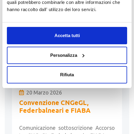
Entrata in Conservazione della nuova
quali potrebbero combinarle con altre informazioni che
cartografia catastale a seguito di
hanno raccolto dall' utilizzo dei loro servizi.
verificazione straordinaria per il
riordino catastale limitatamente alla
componente delle strade pubbliche non
Accetta tutti
…
LEGGI
Personalizza
Rifiuta
20 Marzo 2026
Convenzione CNGeGL,
Federbalneari e FIABA
Comunicazione sottoscrizione Accorso