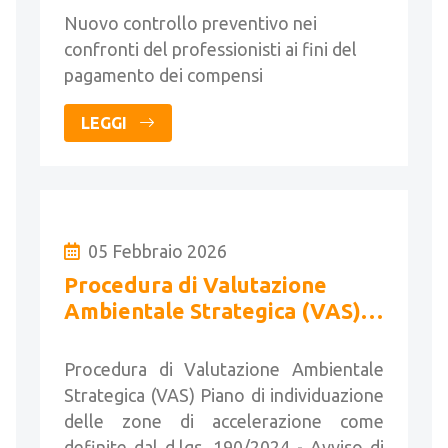
compensi
Nuovo controllo preventivo nei
confronti del professionisti ai fini del
pagamento dei compensi
LEGGI
05 Febbraio 2026
Procedura di Valutazione
Ambientale Strategica (VAS) -
Conferenza di Valutazione e
Forum Pubblico
Procedura di Valutazione Ambientale
Strategica (VAS) Piano di individuazione
delle zone di accelerazione come
definite dal d.lgs. 190/2024 - Avviso di