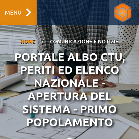
MENU
/
HOME
COMUNICAZIONE E NOTIZIE
PORTALE ALBO CTU,
PERITI ED ELENCO
NAZIONALE -
APERTURA DEL
SISTEMA - PRIMO
POPOLAMENTO