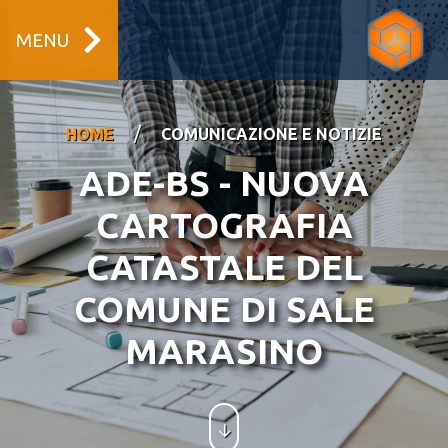
MENU
/
HOME
COMUNICAZIONE E NOTIZIE
ADE-BS - NUOVA
CARTOGRAFIA
CATASTALE DEL
COMUNE DI SALE
MARASINO