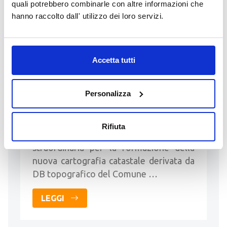
quali potrebbero combinarle con altre informazioni che
hanno raccolto dall' utilizzo dei loro servizi.
Accetta tutti
06 Marzo 2026
Nuova cartografia catastale
derivata da DB topografico del
Personalizza
Comune di Berzo Inferiore
Pubblicazione della nuova cartografia
Rifiuta
catastale a seguito di verificazione
straordinaria per la formazione della
nuova cartografia catastale derivata da
DB topografico del Comune …
LEGGI