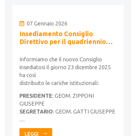
07 Gennaio 2026
Insediamento Consiglio
Direttivo per il quadriennio
2025-2029 e assegnazione
cariche istituzionali
Informiamo che il nuovo Consiglio
insediatosi il giorno 23 dicembre 2025
ha così
distribuito le cariche istituzionali:
PRESIDENTE
: GEOM. ZIPPONI
GIUSEPPE
SEGRETARIO
: GEOM. GATTI GIUSEPPE
…
LEGGI