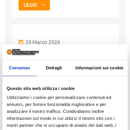
LEGGI
20 Marzo 2026
Nuova cartografia catastale
Comune di Ospitaletto
Consenso
Dettagli
Informazioni sui cookie
Entrata in Conservazione della nuova
cartografia catastale a seguito di
Questo sito web utilizza i cookie
verificazione straordinaria per il
Utilizziamo i cookie per personalizzare contenuti ed
riordino catastale limitatamente alla
annunci, per fornire funzionalità migliorative e per
componente delle strade pubbliche non
analizzare il nostro traffico. Condividiamo inoltre
…
informazioni sul modo in cui utilizzi il nostro sito con i
nostri partner che si occupano di analisi dei dati web, i
LEGGI