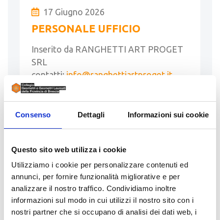
17 Giugno 2026
PERSONALE UFFICIO
Inserito da RANGHETTI ART PROGET
SRL
contatti:
info@ranghettiartproget.it
Opportunità di Lavoro Ranghetti Art
Proget Srl amplia il proprio organico e
Consenso
Dettagli
Informazioni sui cookie
ricerca una persona da inserire in ufficio.
Per conoscere tutti i dettagli della …
Questo sito web utilizza i cookie
LEGGI
Utilizziamo i cookie per personalizzare contenuti ed
annunci, per fornire funzionalità migliorative e per
analizzare il nostro traffico. Condividiamo inoltre
informazioni sul modo in cui utilizzi il nostro sito con i
nostri partner che si occupano di analisi dei dati web, i