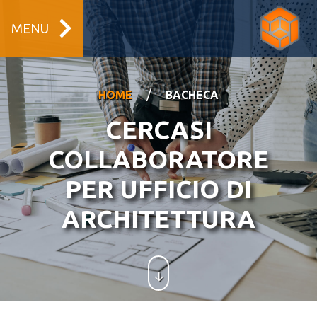
MENU
/
HOME
BACHECA
CERCASI
COLLABORATORE
PER UFFICIO DI
ARCHITETTURA