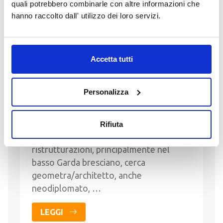
16 Giugno 2026
quali potrebbero combinarle con altre informazioni che
GEOMETRA/ARCHITETTO
hanno raccolto dall' utilizzo dei loro servizi.
PRESSO STUDIO TECNICO
Inserito da MICHELE GEOMETRA
Accetta tutti
MUTTI
contatti:
geometramutti@gmail.com
-
+393318141088
Personalizza
Studio tecnico specializzato in pratiche
edilizie, paesaggistiche, progettazione e
Rifiuta
direzione lavori per nuove costruzioni e
ristrutturazioni, principalmente nel
basso Garda bresciano, cerca
geometra/architetto, anche
neodiplomato, …
LEGGI