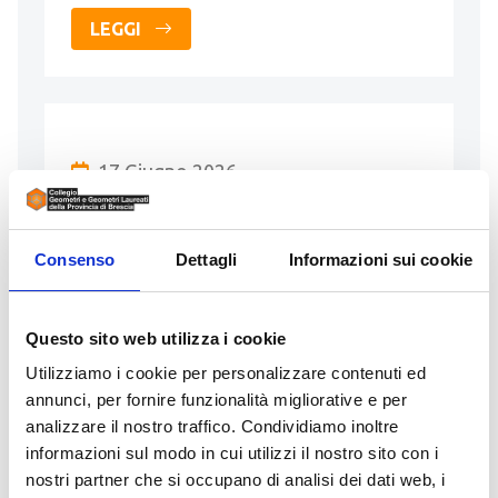
LEGGI
17 Giugno 2026
PERSONALE UFFICIO
Inserito da RANGHETTI ART PROGET
Consenso
Dettagli
Informazioni sui cookie
SRL
contatti:
info@ranghettiartproget.it
Questo sito web utilizza i cookie
Opportunità di Lavoro Ranghetti Art
Utilizziamo i cookie per personalizzare contenuti ed
Proget Srl amplia il proprio organico e
annunci, per fornire funzionalità migliorative e per
ricerca una persona da inserire in ufficio.
analizzare il nostro traffico. Condividiamo inoltre
Per conoscere tutti i dettagli della …
informazioni sul modo in cui utilizzi il nostro sito con i
nostri partner che si occupano di analisi dei dati web, i