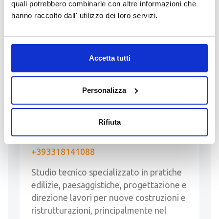
LEGGI
quali potrebbero combinarle con altre informazioni che
hanno raccolto dall' utilizzo dei loro servizi.
Accetta tutti
16 Giugno 2026
GEOMETRA/ARCHITETTO
Personalizza
PRESSO STUDIO TECNICO
Inserito da MICHELE GEOMETRA
Rifiuta
MUTTI
contatti:
geometramutti@gmail.com
-
+393318141088
Studio tecnico specializzato in pratiche
edilizie, paesaggistiche, progettazione e
direzione lavori per nuove costruzioni e
ristrutturazioni, principalmente nel