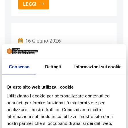
LEGGI
16 Giugno 2026
GEOMETRA/ARCHITETTO
PRESSO STUDIO TECNICO
Consenso
Dettagli
Informazioni sui cookie
Inserito da MICHELE GEOMETRA
MUTTI
contatti:
geometramutti@gmail.com
-
Questo sito web utilizza i cookie
+393318141088
Utilizziamo i cookie per personalizzare contenuti ed
annunci, per fornire funzionalità migliorative e per
Studio tecnico specializzato in pratiche
analizzare il nostro traffico. Condividiamo inoltre
edilizie, paesaggistiche, progettazione e
informazioni sul modo in cui utilizzi il nostro sito con i
direzione lavori per nuove costruzioni e
nostri partner che si occupano di analisi dei dati web, i
ristrutturazioni, principalmente nel