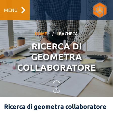
MENU
/
HOME
BACHECA
RICERCA DI
GEOMETRA
COLLABORATORE
Ricerca di geometra collaboratore