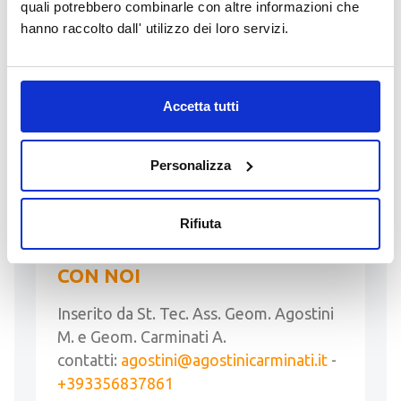
quali potrebbero combinarle con altre informazioni che
basso Garda bresciano, cerca
hanno raccolto dall' utilizzo dei loro servizi.
geometra/architetto, anche
neodiplomato, …
Accetta tutti
LEGGI
Personalizza
05 Giugno 2026
Rifiuta
COSTRUISCI IL TUO FUTURO
CON NOI
Inserito da St. Tec. Ass. Geom. Agostini
M. e Geom. Carminati A.
contatti:
agostini@agostinicarminati.it
-
+393356837861