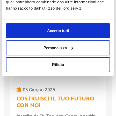
quali potrebbero combinarle con altre informazioni che
Studio tecnico specializzato in pratiche
hanno raccolto dall' utilizzo dei loro servizi.
edilizie, paesaggistiche, progettazione e
direzione lavori per nuove costruzioni e
ristrutturazioni, principalmente nel
basso Garda bresciano, cerca
Accetta tutti
geometra/architetto, anche
neodiplomato, …
Personalizza
LEGGI
Rifiuta
05 Giugno 2026
COSTRUISCI IL TUO FUTURO
CON NOI