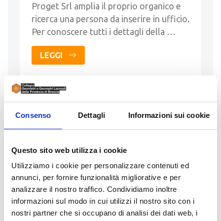
Proget Srl amplia il proprio organico e
ricerca una persona da inserire in ufficio.
Per conoscere tutti i dettagli della …
LEGGI
Consenso
Dettagli
Informazioni sui cookie
16 Giugno 2026
GEOMETRA/ARCHITETTO
PRESSO STUDIO TECNICO
Questo sito web utilizza i cookie
Utilizziamo i cookie per personalizzare contenuti ed
Inserito da MICHELE GEOMETRA
annunci, per fornire funzionalità migliorative e per
MUTTI
analizzare il nostro traffico. Condividiamo inoltre
contatti:
geometramutti@gmail.com
-
informazioni sul modo in cui utilizzi il nostro sito con i
+393318141088
nostri partner che si occupano di analisi dei dati web, i