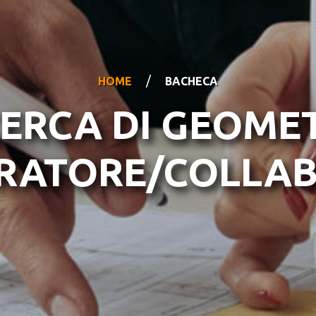
/
HOME
BACHECA
CERCA DI GEOME
RATORE/COLLAB