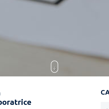
a
C
boratrice