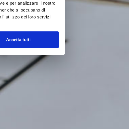
ve e per analizzare il nostro
rtner che si occupano di
' utilizzo dei loro servizi.
Accetta tutti