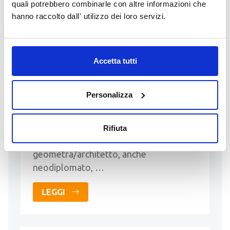
PRESSO STUDIO TECNICO
quali potrebbero combinarle con altre informazioni che
hanno raccolto dall' utilizzo dei loro servizi.
Inserito da MICHELE GEOMETRA
MUTTI
contatti:
geometramutti@gmail.com
-
Accetta tutti
+393318141088
Studio tecnico specializzato in pratiche
Personalizza
edilizie, paesaggistiche, progettazione e
direzione lavori per nuove costruzioni e
ristrutturazioni, principalmente nel
Rifiuta
basso Garda bresciano, cerca
geometra/architetto, anche
neodiplomato, …
LEGGI