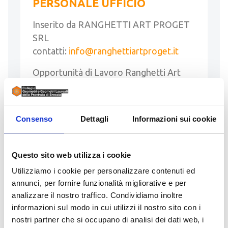
PERSONALE UFFICIO
Inserito da RANGHETTI ART PROGET
SRL
contatti:
info@ranghettiartproget.it
Opportunità di Lavoro Ranghetti Art
Proget Srl amplia il proprio organico e
ricerca una persona da inserire in ufficio.
Per conoscere tutti i dettagli della …
Consenso
Dettagli
Informazioni sui cookie
LEGGI
Questo sito web utilizza i cookie
Utilizziamo i cookie per personalizzare contenuti ed
annunci, per fornire funzionalità migliorative e per
analizzare il nostro traffico. Condividiamo inoltre
16 Giugno 2026
informazioni sul modo in cui utilizzi il nostro sito con i
GEOMETRA/ARCHITETTO
nostri partner che si occupano di analisi dei dati web, i