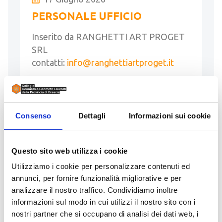
PERSONALE UFFICIO
Inserito da RANGHETTI ART PROGET
SRL
contatti:
info@ranghettiartproget.it
Opportunità di Lavoro Ranghetti Art
Proget Srl amplia il proprio organico e
ricerca una persona da inserire in ufficio.
Consenso
Dettagli
Informazioni sui cookie
Per conoscere tutti i dettagli della …
LEGGI
Questo sito web utilizza i cookie
Utilizziamo i cookie per personalizzare contenuti ed
annunci, per fornire funzionalità migliorative e per
analizzare il nostro traffico. Condividiamo inoltre
informazioni sul modo in cui utilizzi il nostro sito con i
16 Giugno 2026
nostri partner che si occupano di analisi dei dati web, i