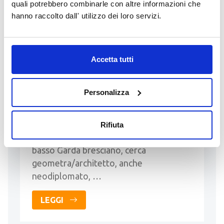
GEOMETRA/ARCHITETTO
quali potrebbero combinarle con altre informazioni che
PRESSO STUDIO TECNICO
hanno raccolto dall' utilizzo dei loro servizi.
Inserito da MICHELE GEOMETRA
MUTTI
Accetta tutti
contatti:
geometramutti@gmail.com
-
+393318141088
Personalizza
Studio tecnico specializzato in pratiche
edilizie, paesaggistiche, progettazione e
direzione lavori per nuove costruzioni e
Rifiuta
ristrutturazioni, principalmente nel
basso Garda bresciano, cerca
geometra/architetto, anche
neodiplomato, …
LEGGI