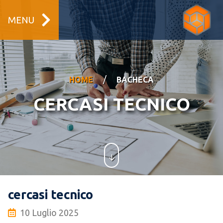
MENU
/
HOME
BACHECA
CERCASI TECNICO
cercasi tecnico
10 Luglio 2025