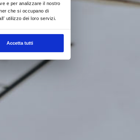
ve e per analizzare il nostro
rtner che si occupano di
' utilizzo dei loro servizi.
Accetta tutti