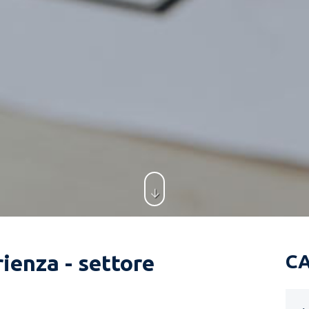
ienza - settore
C