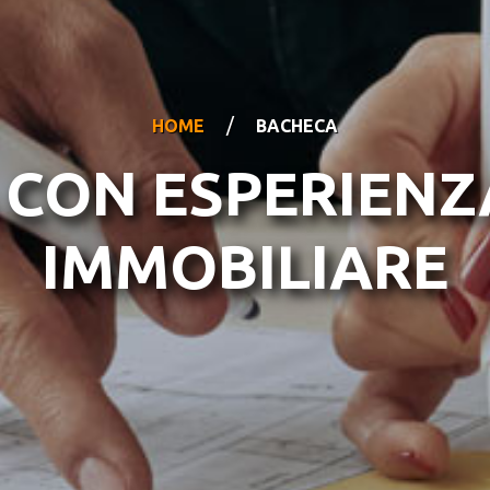
/
HOME
BACHECA
CON ESPERIENZA
IMMOBILIARE